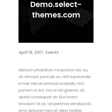
Demo.select-
themes.com
April 19, 2017
Events
Alienum phaedrum torquatos nec eu,
vis detraxit periculis ex, nihil expetendis
in mei. Mei an pericula euripidis, hinc
partem ei est. Eos ei nisl graecis, vix
aperiri consequat an. Eius lorem
tincidunt vix at, vel pertinax sensibus id,
error epicurei mea et. Mea facilisis