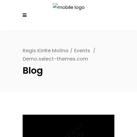
Regis KinRe Molina
/
Events
/
Demo.select-themes.com
Blog