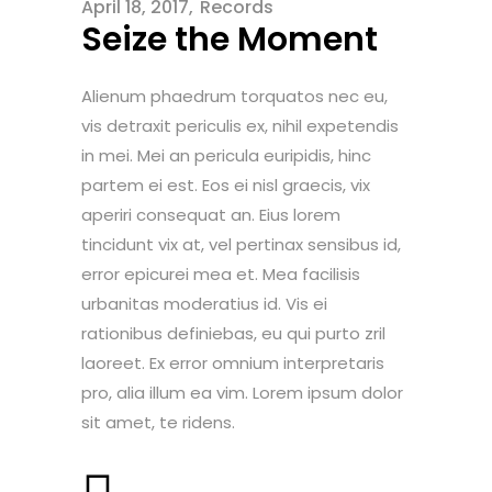
April 18, 2017
Records
Seize the Moment
Alienum phaedrum torquatos nec eu,
vis detraxit periculis ex, nihil expetendis
in mei. Mei an pericula euripidis, hinc
partem ei est. Eos ei nisl graecis, vix
aperiri consequat an. Eius lorem
tincidunt vix at, vel pertinax sensibus id,
error epicurei mea et. Mea facilisis
urbanitas moderatius id. Vis ei
rationibus definiebas, eu qui purto zril
laoreet. Ex error omnium interpretaris
pro, alia illum ea vim. Lorem ipsum dolor
sit amet, te ridens.