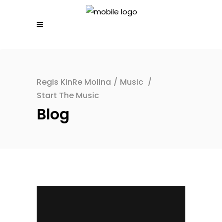
Regis KinRe Molina
/
Music
/
Start The Music
Blog