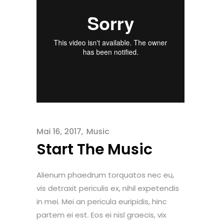
Mai 16, 2017
Music
Start The Music
Alienum phaedrum torquatos nec eu,
vis detraxit periculis ex, nihil expetendis
in mei. Mei an pericula euripidis, hinc
partem ei est. Eos ei nisl graecis, vix