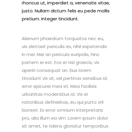
rhoncus ut, imperdiet a, venenatis vitae,
justo. Nullam dictum felis eu pede mollis
pretium. Integer tincidunt.
Alienum phaedrum torquatos nec eu,
vis detraxit periculis ex, nihil expetendis
in mei. Mei an pericula euripidis, hinc
partem ei est. Eos ei nisl graecis, vix
aperiri consequat an. Eius lorem
tincidunt vix at, vel pertinax sensibus id,
error epicurei mea et. Mea facilisis
urbanitas moderatius id. Vis ei
rationibus definiebas, eu qui purto zril
laoreet. Ex error omnium interpretaris
pro, alia illum ea vim. Lorem ipsum dolor
sit amet, te ridens gloriatur temporibus